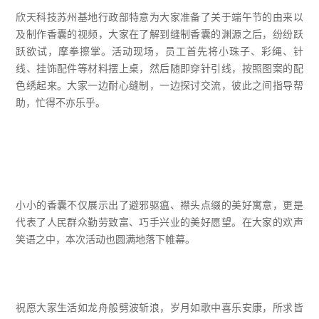
欣天科技苏州基地行政部特意为大家准备了关于端午节的由来以
及制作香囊的视频，大家在了解到缝制香囊的渊源之后，纷纷跃
跃欲试，摩拳擦掌。活动现场，员工首先将小珠子、彩绳、针
线、挂饰配件等材料摆上桌，然后随即穿针引线，按照图案的配
色绣起来。大家一边耐心缝制，一边探讨交流，彼此之间指导帮
助，忙得不亦乐乎。
小小的香囊不仅展示出了避邪驱瘟、襟头点缀的美好寓意，更是
代表了人民群众勤劳致富、巧手兴业的美好愿望。在大家的欢声
笑语之中，本次活动也圆满地落下帷幕。
祝愿大家生活如龙舟般劈波斩浪，岁月如歌中喜乐安康，所求皆