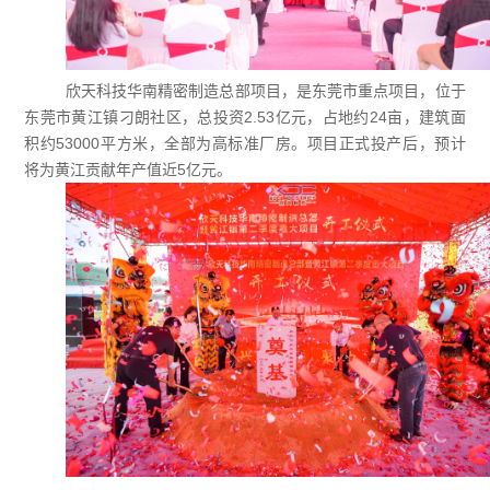
欣天科技华南精密制造总部项目，是东莞市重点项目，位于
东莞市黄江镇刁朗社区，总投资
2.53
亿元，占地约
24
亩，建筑面
积约
53000
平方米，全部为高标准厂房。项目正式投产后，预计
将为黄江贡献年产值近
5
亿元。