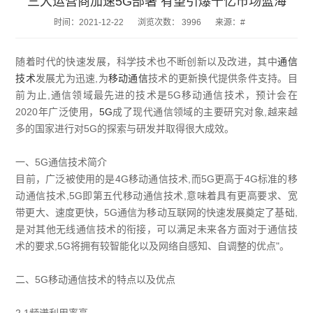
三大运营商加速5G部署 有望引爆千亿市场蓝海
时间：
2021-12-22
浏览次数：
3996
来源：#
随着时代的快速发展，科学技术也不断创新以及改进，其中
通信
技术
发展尤为迅速,为
移动通信
技术的更新换代提供条件支持。目
前为止,通信领域最先进的技术是5G移动通信技术，预计会在
2020年广泛使用，
5G
成了现代通信领域的主要研究对象,越来越
多的国家进行对5G的探索与研发并取得很大成效。
一、5G通信技术简介
目前，广泛被使用的是4G移动通信技术,而5G更高于4G标准的移
动通信技术,5G即第五代移动通信技术,意味着具有更高要求、宽
带更大、速度更快，5G通信为移动互联网的快速发展奠定了基础,
是对其他无线通信技术的衔接，可以满足未来各方面对于通信技
术的要求,5G将拥有较智能化以及网络自感知、自调整的优点"。
二、5G移动通信技术的特点以及优点
2.1频谱利用率高